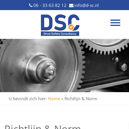
06 - 33 63 82 12
info@d-sc.nl
U bevindt zich hier:
Home
»
Richtlijn & Norm
Richtlijn & Norm