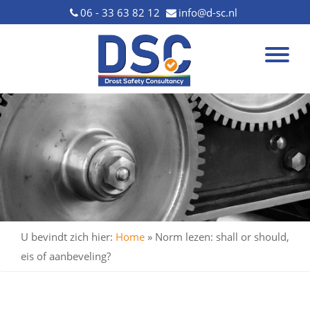
06 - 33 63 82 12
info@d-sc.nl
U bevindt zich hier:
Home
»
Norm lezen: shall or should,
eis of aanbeveling?