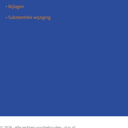
-
Bijlagen
-
Substantiële wijziging
© 2026 - Alle rechten voorbehouden - d-sc.nl