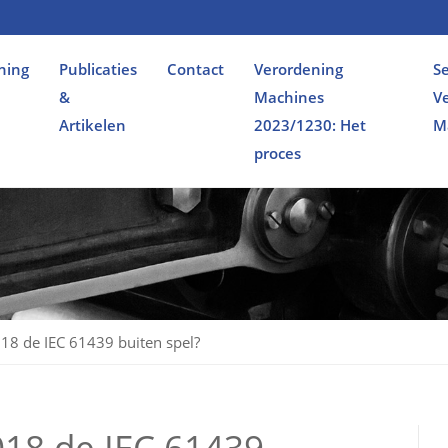
ning
Publicaties
Contact
Verordening
Se
&
Machines
V
Artikelen
2023/1230: Het
M
proces
18 de IEC 61439 buiten spel?
018 de IEC 61439