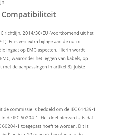
jn
 Compatibiliteit
C richtlijn, 2014/30/EU (voortkomend uit het
-1). Er is een extra bijlage aan de norm
 die ingaat op EMC-aspecten. Hierin wordt
EMC, waaronder het leggen van kabels, op
met de aanpassingen in artikel 8), juiste
nuit de commissie is bedoeld om de IEC 61439-1
in de IEC 60204-1. Het doel hiervan is, is dat
 60204-1 toegepast hoeft te worden. Dit is
jzigd) en in 7.10 (nieuw), bepalen van de