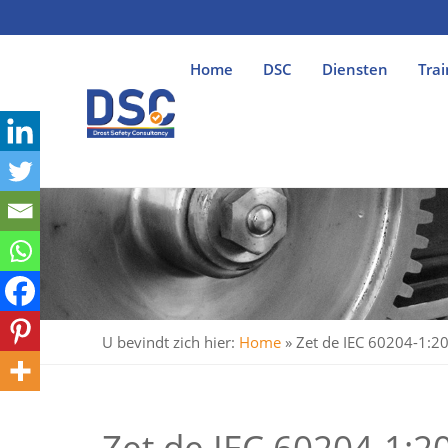
Home
DSC
Diensten
Trai
U bevindt zich hier:
Home
»
Zet de IEC 60204-1:20
Zet de IEC 60204-1:2