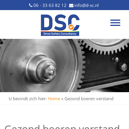
06 - 33 63 82 12
info@d-sc.nl
U bevindt zich hier:
Home
»
Gezond boeren verstand
Gezond boeren verstand