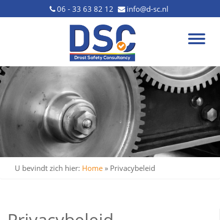
06 - 33 63 82 12
info@d-sc.nl
U bevindt zich hier:
Home
»
Privacybeleid
Privacybeleid