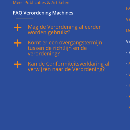
Meer Publicaties & Artikelen
F
FAQ Verordening Machines
Ve
Mag de Verordening al eerder
a
D
worden gebruikt?
V
Komt er een overgangstermijn
a
tussen de richtlijn en de
- 
verordening?
Kan de Conformiteitsverklaring al
a
-
verwijzen naar de Verordening?
-
-
-
-