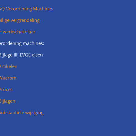
AQ Verordening Machines
ilige vergrendeling
e werkschakelaar
erordening machines:
Bijlage III: EVGE eisen
Artikelen
Waarom
Proces
Bijlagen
Substantiële wijziging