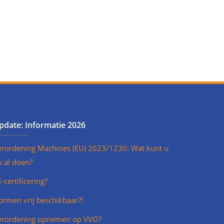
pdate: Informatie 2026
erordening Machines (EU) 2023/1230: Wat kunt u
u al doen?
-certificering?
ormen vrij beschikbaar?!
erordening opnemen op VVO?