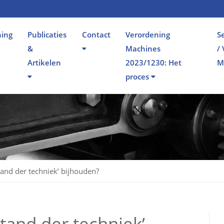
ning
Publicaties
Contact
Verordening
S
&
Machines
/
Artikelen
2023/1230: Het
M
proces
and der techniek’ bijhouden?
and der techniek’