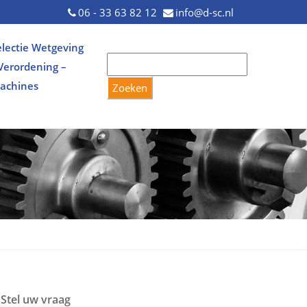
06 - 33 63 82 12
info@d-sc.nl
electie Wetgeving
 Verordening –
achines
Stel uw vraag